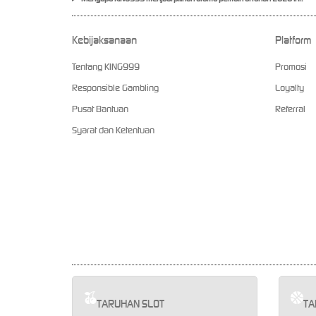
Kebijaksanaan
Platform
Tentang KING999
Promosi
Responsible Gambling
Loyalty
Pusat Bantuan
Referral
Syarat dan Ketentuan
TARUHAN SLOT
TA