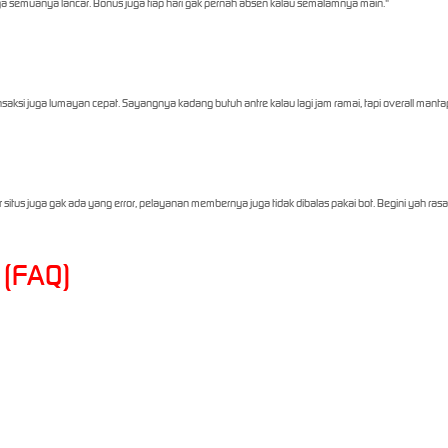
ga semuanya lancar. Bonus juga tiap hari gak pernah absen kalau semalamnya main."
nsaksi juga lumayan cepat. Sayangnya kadang butuh antre kalau lagi jam ramai, tapi overall mantap
itus juga gak ada yang error, pelayanan membernya juga tidak dibalas pakai bot. Begini yah rasany
(FAQ)