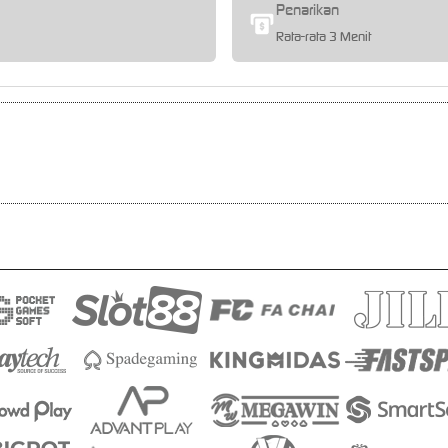
Penarikan
Rata-rata 3 Menit