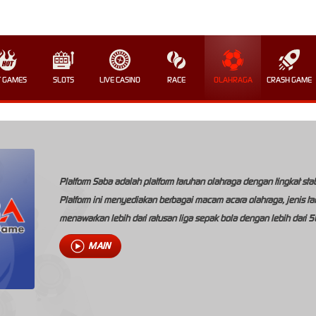
T GAMES
SLOTS
LIVE CASINO
RACE
OLAHRAGA
CRASH GAME
Platform Saba adalah platform taruhan olahraga dengan tingkat stabi
Platform ini menyediakan berbagai macam acara olahraga, jenis ta
menawarkan lebih dari ratusan liga sepak bola dengan lebih dari 
MAIN